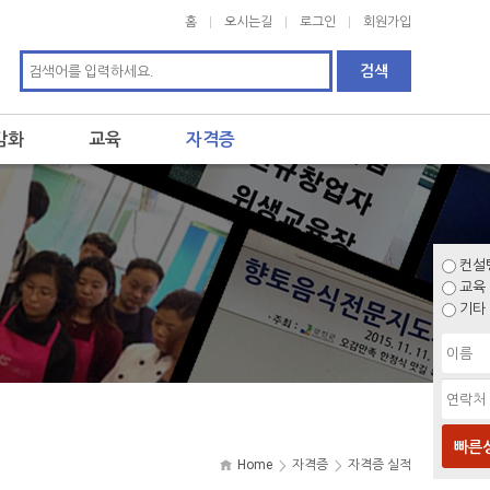
홈
오시는길
로그인
회원가입
감화
교육
자격증
컨설
교육
기타
빠른
Home
자격증
자격증 실적