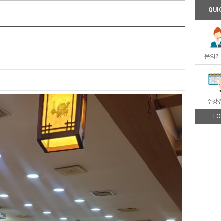
QUI
문의게
수강
TO