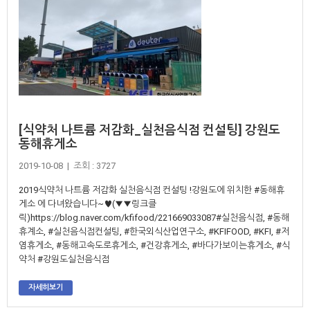
[식약처 나트륨 저감화_실천음식점 컨설팅] 강원도
동해휴게소
2019-10-08 | 조회 : 3727
2019식약처 나트륨 저감화 실천음식점 컨설팅 !강원도에 위치한 #동해휴
게소 에 다녀왔습니다~♥(▼▼링크클
릭)https://blog.naver.com/kfifood/221669033087#실천음식점, #동해
휴계소, #실천음식점컨설팅, #한국외식산업연구소, #KFIFOOD, #KFI, #저
염휴게소, #동해고속도로휴게소, #건강휴게소, #바다가보이는휴게소, #식
약처 #강원도실천음식점
자세히보기