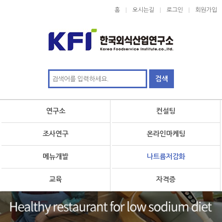
홈
오시는길
로그인
회원가입
연구소
컨설팅
조사연구
온라인마케팅
메뉴개발
나트륨저감화
교육
자격증