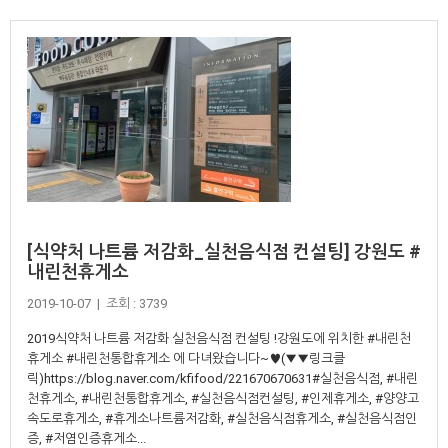
[식약처 나트륨 저감화_실천음식점 컨설팅] 강원도 #
내린천휴게소
2019-10-07 | 조회 : 3739
2019식약처 나트륨 저감화 실천음식점 컨설팅 !강원도에 위치한 #내린천
휴게소 #내린천통합휴게소 에 다녀왔습니다~♥(▼▼링크클
릭)https://blog.naver.com/kfifood/221670670631#실천음식점, #내린
천휴게소, #내린천통합휴게소, #실천음식점컨설팅, #인제휴게소, #양양고
속도로휴게소, #휴게소나트륨저감화, #실천음식점휴게소, #실천음식점인
증, #저염인증휴게소...