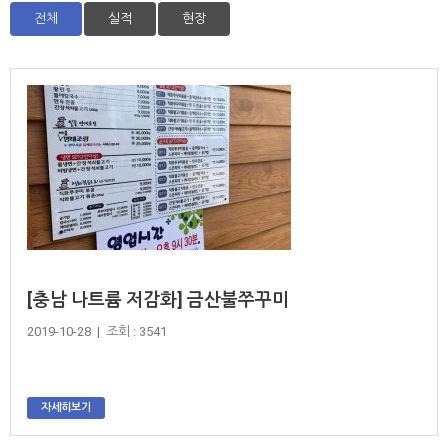
전체
실적
현장
[충남 나트륨 저감화] 금산불쭈꾸미
2019-10-28 | 조회 : 3541
자세히보기