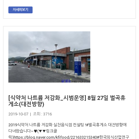
자세히보기
[식약처 나트륨 저감화_시범운영] 8월 27일 벌곡휴
게소(대전방향)
2019-10-07 | 조회 : 3716
2019식약처 나트륨 저감화 실천음식점 컨설팅 !#벌곡휴게소 대전방향에
다녀왔습니다~♥(▼▼링크클
릭)https://blog.naver.com/kfifood/221633215340#한국외식산업연구