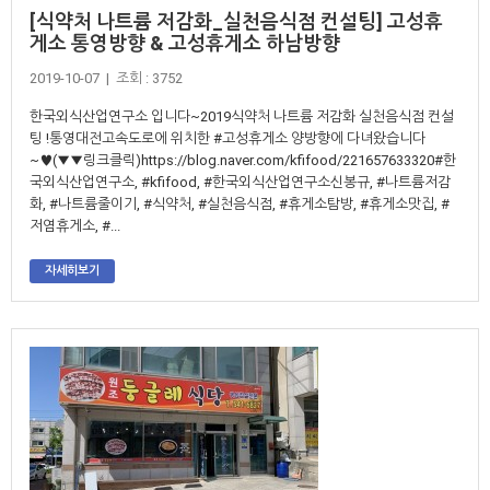
[식약처 나트륨 저감화_실천음식점 컨설팅] 고성휴
게소 통영방향 & 고성휴게소 하남방향
2019-10-07 | 조회 : 3752
한국외식산업연구소 입니다~2019식약처 나트륨 저감화 실천음식점 컨설
팅 !통영대전고속도로에 위치한 #고성휴게소 양방향에 다녀왔습니다
~♥(▼▼링크클릭)https://blog.naver.com/kfifood/221657633320#한
국외식산업연구소, #kfifood, #한국외식산업연구소신봉규, #나트륨저감
화, #나트륨줄이기, #식약처, #실천음식점, #휴게소탐방, #휴게소맛집, #
저염휴게소, #...
자세히보기