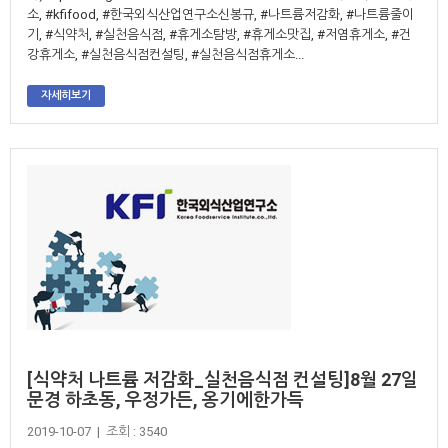
소, #kfifood, #한국외식산업연구소신봉규, #나트륨저감화, #나트륨줄이
기, #식약처, #실천음식점, #휴게소탐방, #휴게소맛집, #저염휴게소, #건
강휴게소, #실천음식점컨설팅, #실천음식점휴게소...
자세히보기
[식약처 나트륨 저감화_실천음식점 컨설팅]8월 27일
문경 하초동, 우정가든, 옹기에한가득
2019-10-07 | 조회 : 3540