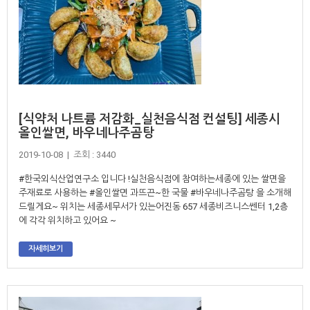
[식약처 나트륨 저감화_실천음식점 컨설팅] 세종시
올인쌀면, 바우네나주곰탕
2019-10-08 | 조회 : 3440
#한국외식산업연구소 입니다 !실천음식점에 참여하는세종에 있는 쌀면을
주재료로 사용하는 #올인쌀면 과뜨끈~한 국물 #바우네나주곰탕 을 소개해
드릴게요~ 위치는 세종세무서가 있는어진동 657 세종비즈니스쎈터 1,2층
에 각각 위치하고 있어요 ~
자세히보기