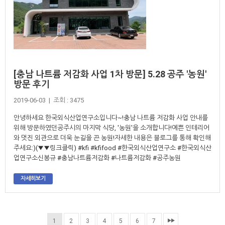
[충남 나트륨 저감화 사업 1차 방문] 5.28 공주 '농원'
방문 후기
2019-06-03 | 조회 : 3475
안녕하세요 한국외식산업연구소입니다~!충남 나트륨 저감화 사업 안내를
위해 방문하였던공주시의 마지막 식당, '농원'을 소개합니다!예쁜 인테리어
와 멋진 외관으로 더욱 눈길을 끈 농원!자세한 내용은 블로그를 통해 확인해
주세요:)(▼▼링크클릭) #kfi #kfifood #한국외식산업연구소 #한국외식산
업연구소신봉규 #충남나트륨저감화 #나트륨저감화 #공주농원
자세히보기
1
2
3
4
5
6
7