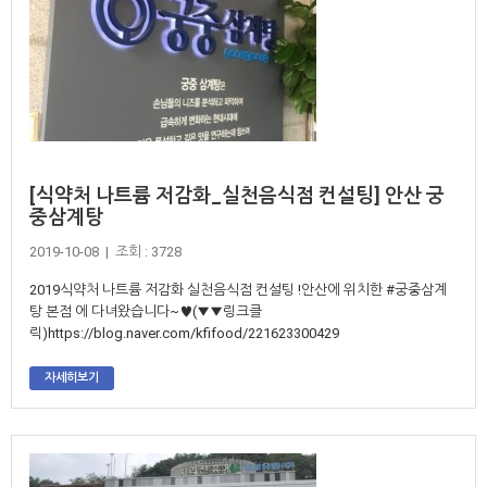
[식약처 나트륨 저감화_실천음식점 컨설팅] 안산 궁
중삼계탕
2019-10-08 | 조회 : 3728
2019식약처 나트륨 저감화 실천음식점 컨설팅 !안산에 위치한 #궁중삼계
탕 본점 에 다녀왔습니다~♥(▼▼링크클
릭)https://blog.naver.com/kfifood/221623300429
자세히보기