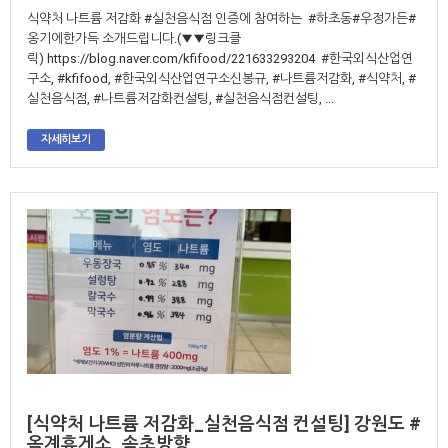
식약처 나트륨 저감화 #실천음식점 인증에 참여하는 #하초동#우정가든#
옹기에한가득 소개드립니다.(▼▼링크클
릭) https://blog.naver.com/kfifood/221633293204 #한국외식산업연
구소, #kfifood, #한국외식산업연구소신봉규, #나트륨저감화, #식약처, #
실천음식점, #나트륨저감화컨설팅, #실천음식점컨설팅, ...
자세히보기
[식약처 나트륨 저감화_실천음식점 컨설팅] 강원도 #
옥계휴게소_속초방향