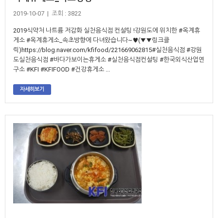
2019-10-07 | 조회 : 3822
2019식약처 나트륨 저감화 실천음식점 컨설팅 !강원도에 위치한 #옥계휴
게소 #옥계휴게소_속초방향에 다녀왔습니다~♥(▼▼링크클
릭)https://blog.naver.com/kfifood/221669062815#실천음식점 #강원
도실천음식점 #바다가보이는휴게소 #실천음식점컨설팅 #한국외식산업연
구소 #KFI #KFIFOOD #건강휴게소 ...
자세히보기