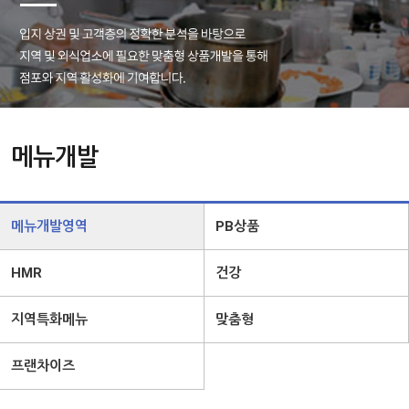
메뉴개발
메뉴개발영역
PB상품
HMR
건강
지역특화메뉴
맞춤형
프랜차이즈