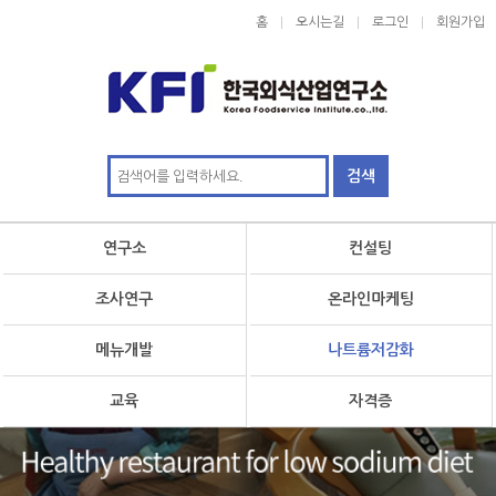
홈
오시는길
로그인
회원가입
연구소
컨설팅
조사연구
온라인마케팅
메뉴개발
나트륨저감화
교육
자격증