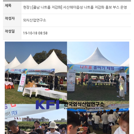
제목
현장 | [충남 나트륨 저감화] 서산해미읍성 나트륨 저감화 홍보 부스 운영
작성자
외식산업연구소
작성일
19-10-18 08:58