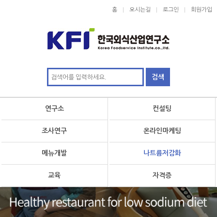
홈
오시는길
로그인
회원가입
연구소
컨설팅
조사연구
온라인마케팅
메뉴개발
나트륨저감화
교육
자격증