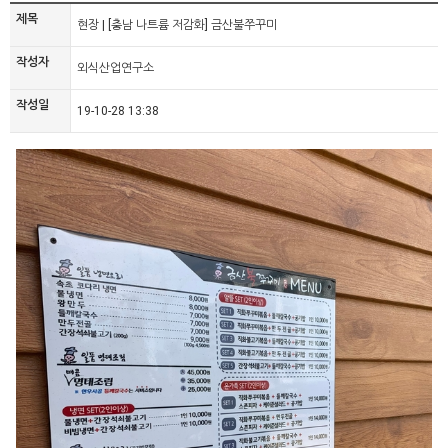
제목
현장 | [충남 나트륨 저감화] 금산불쭈꾸미
작성자
외식산업연구소
작성일
19-10-28 13:38