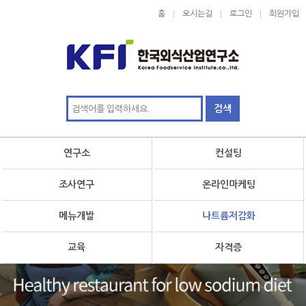
홈
오시는길
로그인
회원가입
연구소
컨설팅
조사연구
온라인마케팅
메뉴개발
나트륨저감화
교육
자격증