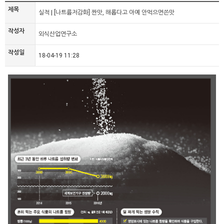
제목
실적 | [나트륨저감화] 짠맛, 해롭다고 아예 안먹으면쓴맛
작성자
외식산업연구소
작성일
18-04-19 11:28