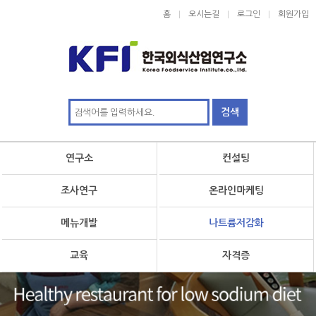
홈
오시는길
로그인
회원가입
연구소
컨설팅
조사연구
온라인마케팅
메뉴개발
나트륨저감화
교육
자격증