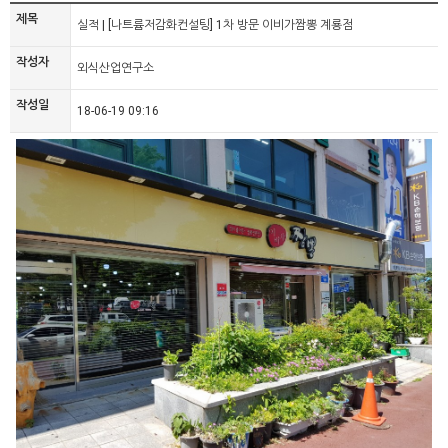
제목
실적 | [나트륨저감화컨설팅] 1차 방문 이비가짬뽕 계룡점
작성자
외식산업연구소
작성일
18-06-19 09:16