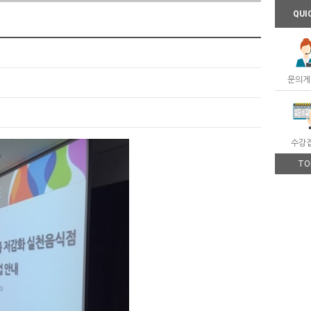
QUI
문의게
수강
TO