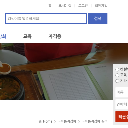
홈
오시는길
로그인
회원가입
감화
교육
자격증
컨설
교육
기타
빠른
Home
나트륨저감화
나트륨저감화 실적