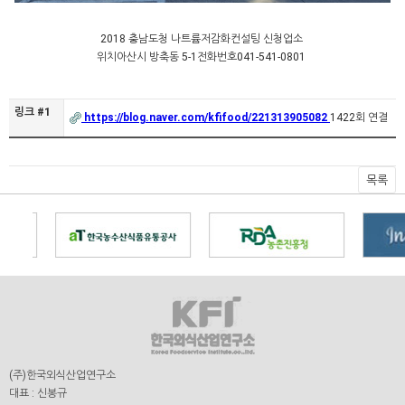
2018 충남도청 나트륨저감화컨설팅 신청업소
위치
아산시 방축동 5-1
전화번호
041-541-0801
링크 #1
https://blog.naver.com/kfifood/221313905082
1422회 연결
목록
(주)한국외식산업연구소
대표 : 신봉규