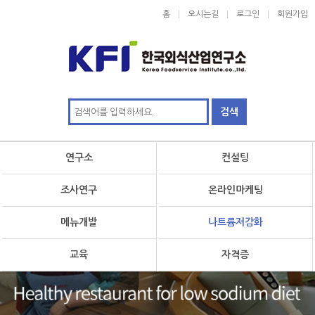
홈
오시는길
로그인
회원가입
연구소
컨설팅
조사연구
온라인마케팅
메뉴개발
나트륨저감화
교육
자격증