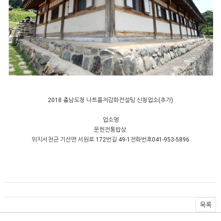
2018 충남도청 나트륨저감화컨설팅 신청업소(추가)
업소명
문헌전통밥상
위치
서천군 기산면 서원로 172번길 49-1
전화번호
041-953-5896
목록