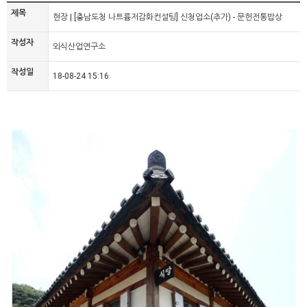
제목
현장 | [충남도청 나트륨저감화컨설팅] 신청업소(추가) - 문헌전통밥상
작성자
외식산업연구소
작성일
18-08-24 15:16