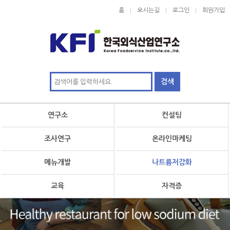
홈
오시는길
로그인
회원가입
연구소
컨설팅
조사연구
온라인마케팅
메뉴개발
나트륨저감화
교육
자격증