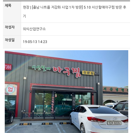
제목
현장 | [충남 나트륨 저감화 사업 1차 방문] 5.10 서산할매아구찜 방문 후
기
작성자
외식산업연구소
작성일
19-05-13 14:23