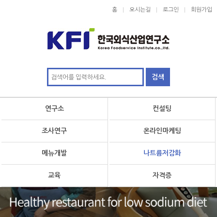
홈
오시는길
로그인
회원가입
연구소
컨설팅
조사연구
온라인마케팅
메뉴개발
나트륨저감화
교육
자격증