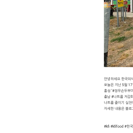
안녕하세요 한국외
오늘은 지난 5월 1
홍성 '#정우손두부마
충남 #나트륨 저감
나트륨 줄이기 실천
자세한 내용은 블로
#kfi #kfif