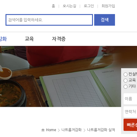
홈
오시는길
로그인
회원가입
감화
교육
자격증
컨설
교육
기타
빠른
Home
나트륨저감화
나트륨저감화 실적