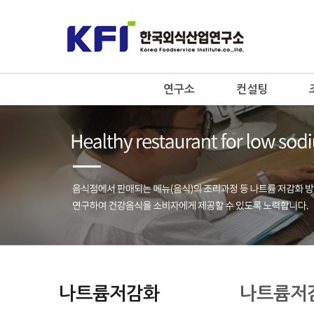
연구소
컨설팅
나트륨저감화
나트륨저