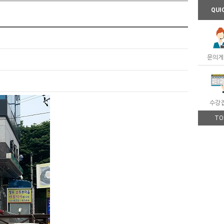
QUI
문의게
수강
TO