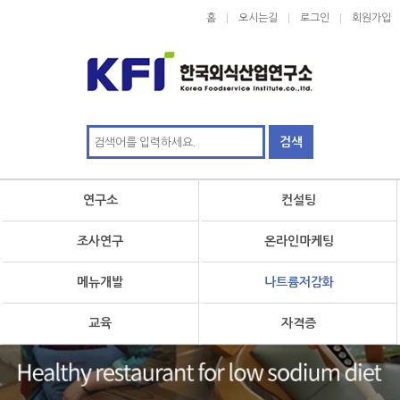
홈
오시는길
로그인
회원가입
연구소
컨설팅
조사연구
온라인마케팅
메뉴개발
나트륨저감화
교육
자격증