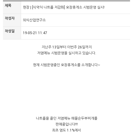
제목
현장 | [식약처 나트륨 저감화] 오창휴게소 시범운영 실시!
작성자
외식산업연구소
작성일
19-05-21 11:47
지난주 13일부터 이번주 26일까지
저염메뉴 시범운영을 실시하고 있습니다.
현재 시범운영중인 오창휴게소를 소개합니다~
​나트륨을 줄인 저염메뉴 해물순두부찌개를
판매중입니다!!!
최초 염도 1.1%에서