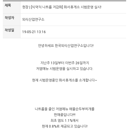
제목
현장 | [식약처 나트륨 저감화] 화서휴게소 시범운영 실시!
작성자
외식산업연구소
작성일
19-05-21 13:16
안녕하세요 한국외식산업연구소입니다!
지난주 13일부터 이번주 26일까지
저염메뉴 시범운영을 실시하고 있습니다.
현재 시범운영중인 화서휴게소를 소개합니다~
​나트륨을 줄인 저염메뉴 해물순두부찌개를
판매중입니다!!!
최초 염도 1.1%에서
현재 0.8%로 제공되고 있습니다!