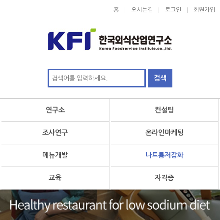
홈
오시는길
로그인
회원가입
연구소
컨설팅
조사연구
온라인마케팅
메뉴개발
나트륨저감화
교육
자격증